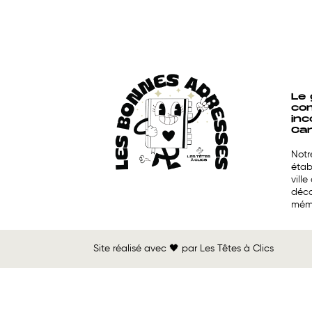
Le 
co
inc
Ca
Notr
étab
vill
déco
mémo
Site réalisé avec 🖤 par
Les Têtes à Clics